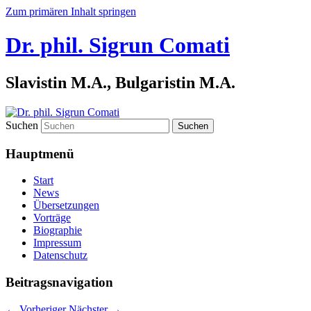
Zum primären Inhalt springen
Dr. phil. Sigrun Comati
Slavistin M.A., Bulgaristin M.A.
Suchen
Hauptmenü
Start
News
Übersetzungen
Vorträge
Biographie
Impressum
Datenschutz
Beitragsnavigation
←
Vorheriger
Nächster
→